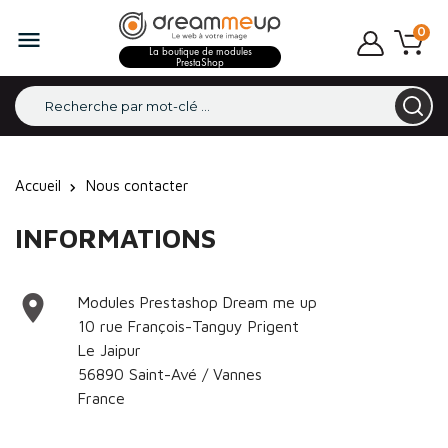
0

La boutique de modules
PrestaShop
Accueil
Nous contacter
INFORMATIONS

Modules Prestashop Dream me up
10 rue François-Tanguy Prigent
Le Jaipur
56890 Saint-Avé / Vannes
France